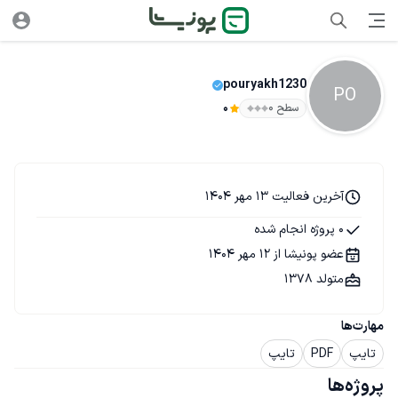
pouryakh1230
PO
سطح ۰
0
آخرین فعالیت 13 مهر 1404
0 پروژه انجام شده
عضو پونیشا از 12 مهر 1404
متولد 1378
مهارت‌ها
تایپ
PDF
تایپ
پروژه‌ها