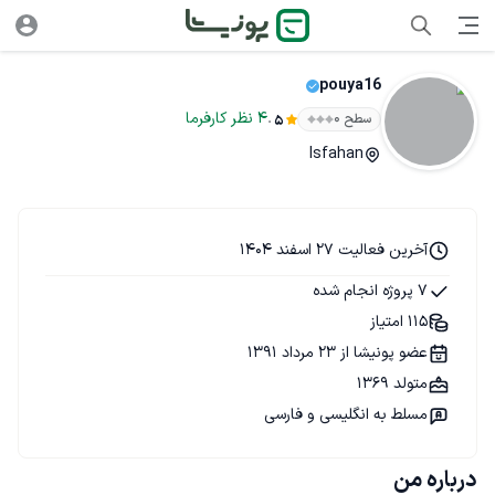
pouya16
.
4
نظر
کارفرما
سطح ۰
5
Isfahan
آخرین فعالیت 27 اسفند 1404
7 پروژه انجام شده
115 امتیاز
عضو پونیشا از 23 مرداد 1391
متولد 1369
مسلط به انگلیسی و فارسی
درباره من