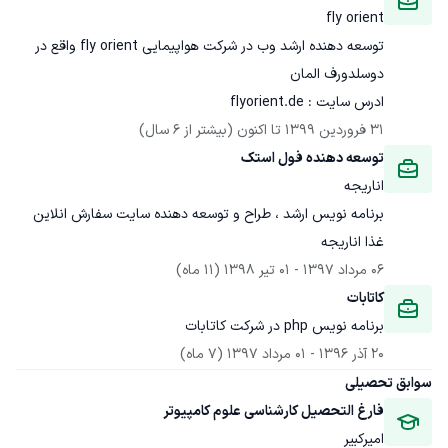
fly orient
توسعه دهنده ارشد وب در شرکت هواپیمایی fly orient واقع در 
ادرس سایت : flyorient.de
31 فروردین 1399
 تا اکنون
(بیشتر از 6 سال)
توسعه دهنده فول استک
اناریجه
برنامه نویس ارشد ، طراح و توسعه دهنده سایت سفارش انلاین 
غذا اناریجه
06 مرداد 1397
 - 
01 تیر 1398
(11 ماه)
کاتابات
برنامه نویس php در شرکت کاتابات
20 آذر 1396
 - 
01 مرداد 1397
(7 ماه)
سوابق تحصیلی
فارغ التحصیل کارشناسی علوم کامپیوتر
امیرکبیر