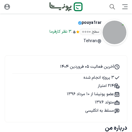
pouya1rar
.
3
نظر
کارفرما
سطح ۰
5
Tehran
آخرین فعالیت 05 فروردین 1404
3 پروژه انجام شده
214 امتیاز
عضو پونیشا از 10 مرداد 1396
متولد 1376
مسلط به انگلیسی
درباره من