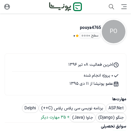
pouya4765
PO
سطح ۰
0
آخرین فعالیت 08 تیر 1396
0 پروژه انجام شده
عضو پونیشا از 11 دی 1395
مهارت‌ها
ASP.Net
برنامه نویسی سی پلاس پلاس (C++)
Delphi
+ 
35
 مهارت دیگر
جنگو (Django)
جاوا (Java)
سوابق تحصیلی