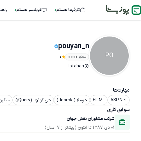
کارفرما هستم
فریلنسر هستم
راهن
pouyan_n
PO
سطح ۰
0
Isfahan
مهارت‌ها
ASP.Net
HTML
جوملا (Joomla)
جی کوئری (jQuery)
میکرو
سوابق کاری
شرکت مشاوران نقش جهان 
01 دی 1387
 تا اکنون
(بیشتر از 17 سال)