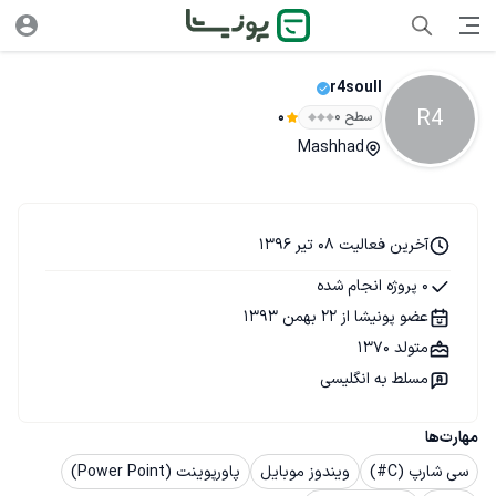
r4soull
R4
سطح ۰
0
Mashhad
آخرین فعالیت 08 تیر 1396
0 پروژه انجام شده
عضو پونیشا از 22 بهمن 1393
متولد 1370
مسلط به انگلیسی
مهارت‌ها
سی شارپ (C#)
ویندوز موبایل
پاورپوینت (Power Point)