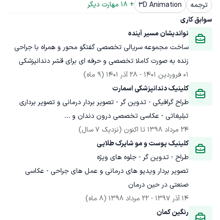
+ 
18
 مهارت دیگر
ترجمه
3D Animation
سوابق کاری
نواندیشان مسیر آینده 
ساخت مجموعه سریالی تخصصی گفتگو محور و همراه با جراحی 
زنده به صورت کاملا تخصصی و حرفه ای برای قشر دندانپزشکی 
01 فروردین 1401
 - 
28 آذر 1401
(9 ماه)
کلینیک دندانپزشکی اسمارت
طراح گرافیکی - تدوین گر - تصویر بردار درمانی و تصویر برداری 
تبلیغاتی - عکاسی تخصصی درون دندان و ...
24 مرداد 1398
 تا اکنون
(نزدیک 7 سال)
کلینیک پوست و مو شاپرک طلایی
تصویر بردار ویدیو های درمانی و عمل های جراحی - عکاسی 
صنعتی در حین درمان 
14 آذر 1397
 - 
22 مرداد 1398
(8 ماه)
رنگین کمان