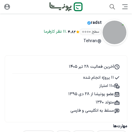
radst
.
11
نظر
کارفرما
سطح ۰
4.82
Tehran
آخرین فعالیت 28 تیر 1405
11 پروژه انجام شده
110 امتیاز
عضو پونیشا از 28 دی 1395
متولد 1360
مسلط به انگلیسی و فارسی
مهارت‌ها