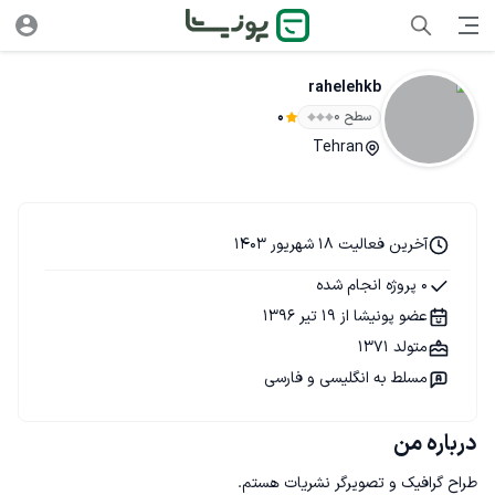
rahelehkb
سطح ۰
0
Tehran
آخرین فعالیت 18 شهریور 1403
0 پروژه انجام شده
عضو پونیشا از 19 تیر 1396
متولد 1371
مسلط به انگلیسی و فارسی
درباره من
طراح گرافیک و تصویرگر نشریات هستم.