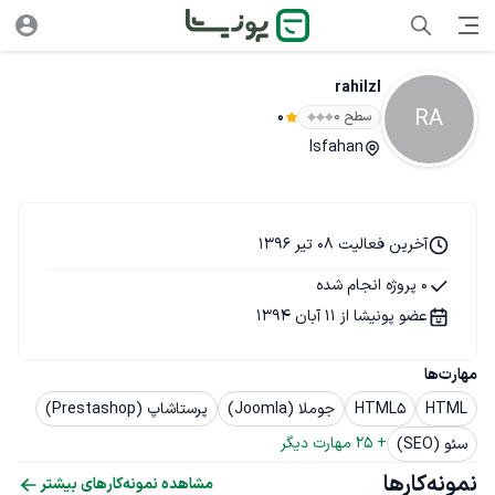
rahilzl
RA
سطح ۰
0
Isfahan
آخرین فعالیت 08 تیر 1396
0 پروژه انجام شده
عضو پونیشا از 11 آبان 1394
مهارت‌ها
HTML
HTML5
جوملا (Joomla)
پرستاشاپ (Prestashop)
+ 
25
 مهارت دیگر
سئو (SEO)
نمونه‌کارها
مشاهده نمونه‌کارهای بیشتر