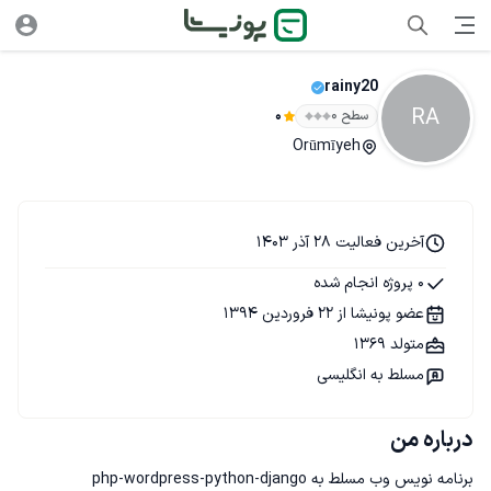
rainy20
RA
سطح ۰
0
Orūmīyeh
آخرین فعالیت 28 آذر 1403
0 پروژه انجام شده
عضو پونیشا از 22 فروردین 1394
متولد 1369
مسلط به انگلیسی
درباره من
برنامه نويس وب مسلط به php-wordpress-python-django