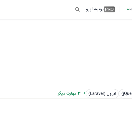
ما
پونیشا پرو
PRO
+ 
31
 مهارت دیگر
لاراول (Laravel)