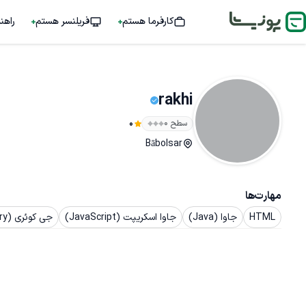
کارفرما هستم
فریلنسر هستم
راهن
rakhi
سطح ۰
0
Bābolsar
مهارت‌ها
HTML
جاوا (Java)
جاوا اسکریپت (JavaScript)
جی کوئری (jQuery)