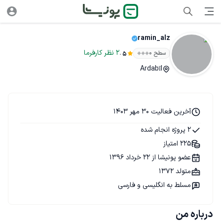
ramin_alz
.
2
نظر
کارفرما
سطح ۰
5
Ardabīl
آخرین فعالیت 30 مهر 1403
2 پروژه انجام شده
225 امتیاز
عضو پونیشا از 22 خرداد 1396
متولد 1372
مسلط به انگلیسی و فارسی
درباره من