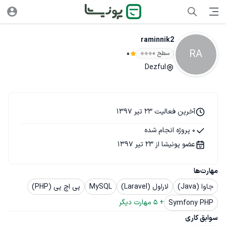
raminnik2
RA
سطح ۰
0
Dezful
آخرین فعالیت 23 تیر 1397
0 پروژه انجام شده
عضو پونیشا از 23 تیر 1397
مهارت‌ها
جاوا (Java)
لاراول (Laravel)
MySQL
پی اچ پی (PHP)
+ 
5
 مهارت دیگر
Symfony PHP
سوابق کاری