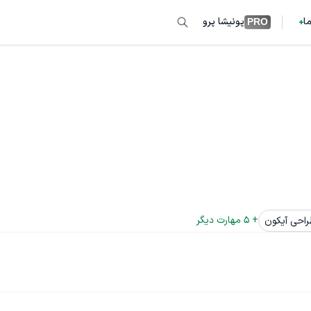
ما
پونیشا پرو
PRO
+ 
5
 مهارت دیگر
احی آیکون