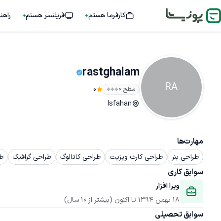
کارفرما هستم
فریلنسر هستم
راهن
rastghalam
RA
سطح ۰
0
Isfahan
مهارت‌ها
طراحی بنر
طراحی کارت ویزیت
طراحی کاتالوگ
طراحی گرافیک
طر
سوابق کاری
ویرا افزار
18 بهمن 1394
 تا اکنون
(بیشتر از 10 سال)
سوابق تحصیلی