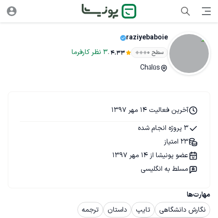
raziyebaboie
.
3
نظر
کارفرما
سطح ۰
4.33
Chālūs
آخرین فعالیت 14 مهر 1397
3 پروژه انجام شده
23 امتیاز
عضو پونیشا از 14 مهر 1397
مسلط به انگلیسی
مهارت‌ها
نگارش دانشگاهی
تایپ
داستان
ترجمه