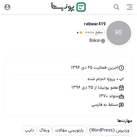
rebwar419
RE
سطح ۰
0
Būkān
آخرین فعالیت 25 دی 1396
0 پروژه انجام شده
عضو پونیشا از 25 دی 1396
متولد 1370
مسلط به فارسی
مهارت‌ها
وردپرس (WordPress)
بازنویسی مقالات
وبلاگ
تایپ