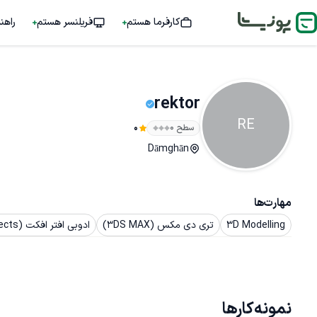
کارفرما هستم
فریلنسر هستم
راهن
rektor
RE
سطح ۰
0
Dāmghān
مهارت‌ها
3D Modelling
تری دی مکس (3DS MAX)
ادوبی افتر افکت (After Effects)
نمونه‌کارها