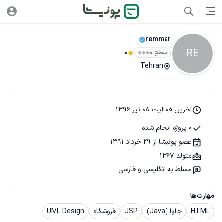
remmar
RE
سطح ۰
0
Tehran
آخرین فعالیت 08 تیر 1396
0 پروژه انجام شده
عضو پونیشا از 29 خرداد 1391
متولد 1367
مسلط به انگلیسی و فارسی
مهارت‌ها
HTML
جاوا (Java)
JSP
فروشگاه
UML Design