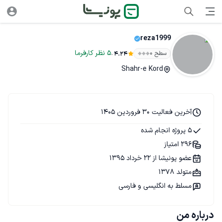
reza1999
.
5
نظر
کارفرما
سطح ۰
4.24
Shahr-e Kord
آخرین فعالیت 30 فروردین 1405
5 پروژه انجام شده
296 امتیاز
عضو پونیشا از 22 خرداد 1395
متولد 1378
مسلط به انگلیسی و فارسی
درباره من