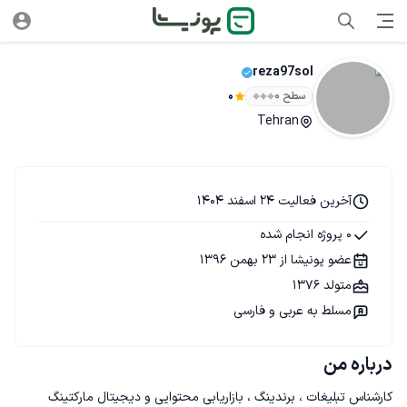
reza97sol
سطح ۰
0
Tehran
آخرین فعالیت 24 اسفند 1404
0 پروژه انجام شده
عضو پونیشا از 23 بهمن 1396
متولد 1376
مسلط به عربی و فارسی
درباره من