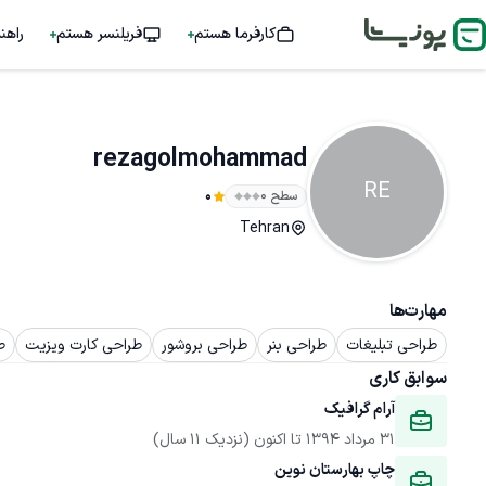
کارفرما هستم
فریلنسر هستم
راهن
rezagolmohammad
RE
سطح ۰
0
Tehran
مهارت‌ها
طراحی تبلیغات
طراحی بنر
طراحی بروشور
طراحی کارت ویزیت
ط
سوابق کاری
آرام گرافیک
31 مرداد 1394
 تا اکنون
(نزدیک 11 سال)
چاپ بهارستان نوین