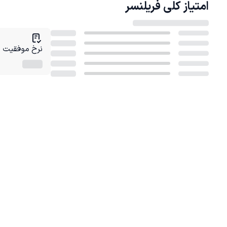
امتیاز کلی
فریلنسر
نرخ موفقیت در