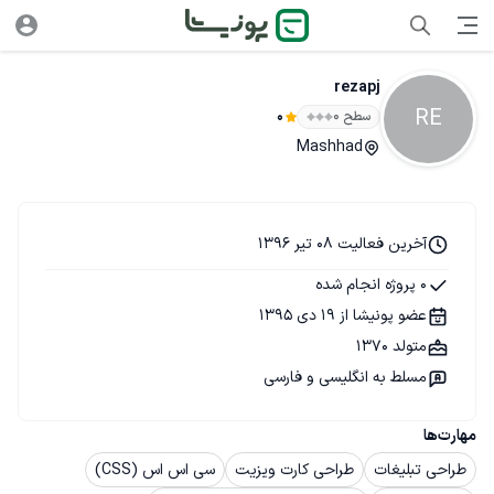
rezapj
RE
سطح ۰
0
Mashhad
آخرین فعالیت 08 تیر 1396
0 پروژه انجام شده
عضو پونیشا از 19 دی 1395
متولد 1370
مسلط به انگلیسی و فارسی
مهارت‌ها
طراحی تبلیغات
طراحی کارت ویزیت
سی اس اس (CSS)