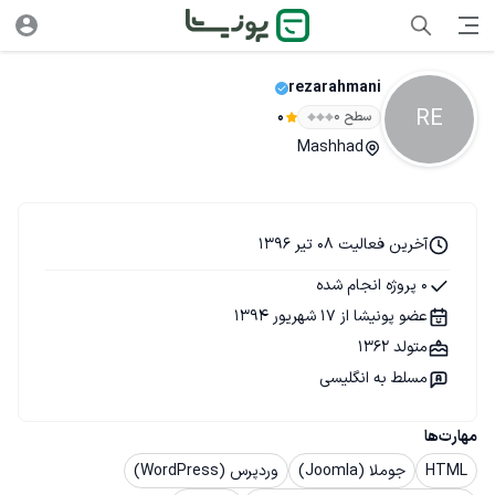
rezarahmani
RE
سطح ۰
0
Mashhad
آخرین فعالیت 08 تیر 1396
0 پروژه انجام شده
عضو پونیشا از 17 شهریور 1394
متولد 1362
مسلط به انگلیسی
مهارت‌ها
HTML
جوملا (Joomla)
وردپرس (WordPress)