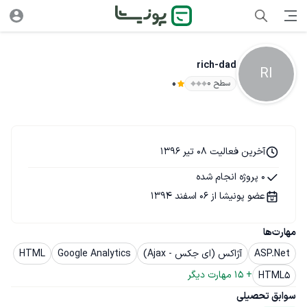
rich-dad
RI
سطح ۰
0
آخرین فعالیت 08 تیر 1396
0 پروژه انجام شده
عضو پونیشا از 06 اسفند 1394
مهارت‌ها
ASP.Net
آژاکس (ای جکس - Ajax)
Google Analytics
HTML
+ 
15
 مهارت دیگر
HTML5
سوابق تحصیلی