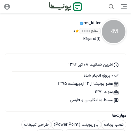
rm_killer
RM
سطح ۰
0
Bīrjand
آخرین فعالیت 08 تیر 1396
0 پروژه انجام شده
عضو پونیشا از 12 اردیبهشت 1395
متولد 1371
مسلط به انگلیسی و فارسی
مهارت‌ها
نصب برنامه
پاورپوینت (Power Point)
طراحی تبلیغات