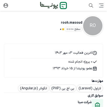
rooh.masoud
RO
سطح ۰
0
آخرین فعالیت 03 مهر 1403
0 پروژه انجام شده
عضو پونیشا از 15 خرداد 1393
مهارت‌ها
لاراول (Laravel)
پی اچ پی (PHP)
انگولار (Angular.js)
سوابق کاری
شرکت مبنا