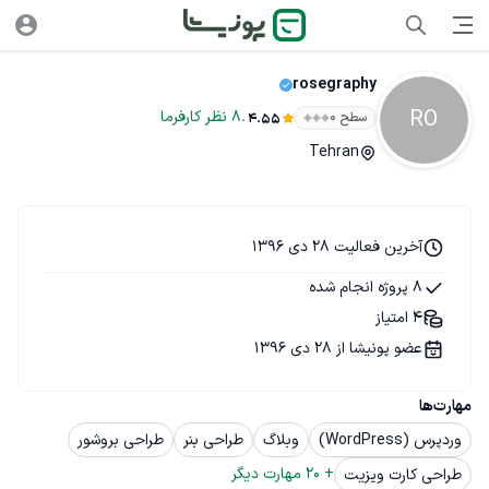
rosegraphy
RO
.
8
نظر
کارفرما
سطح ۰
4.55
Tehran
آخرین فعالیت 28 دی 1396
8 پروژه انجام شده
4 امتیاز
عضو پونیشا از 28 دی 1396
مهارت‌ها
وردپرس (WordPress)
وبلاگ
طراحی بنر
طراحی بروشور
+ 
20
 مهارت دیگر
طراحی کارت ویزیت