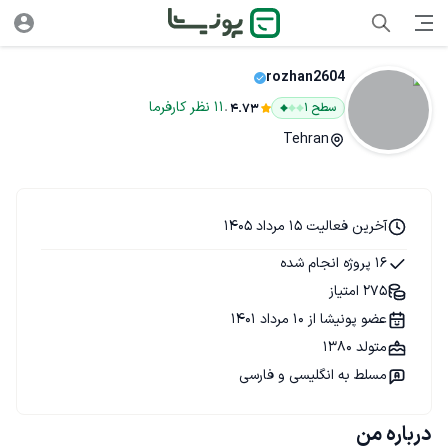
rozhan2604
.
11
نظر
کارفرما
سطح ۱
4.73
Tehran
آخرین فعالیت 15 مرداد 1405
16 پروژه انجام شده
275 امتیاز
عضو پونیشا از 10 مرداد 1401
متولد 1380
مسلط به انگلیسی و فارسی
درباره من