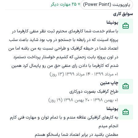
+ 
25
 مهارت دیگر
پاورپوینت (Power Point)
سوابق کاری
پونیشا
با سلام خدمت شما کارفرمای محترم ثبت نظر منفی کارفرما در 
پروژه اسینت که در رابطه با جستجو در وب بود شاید باعث سلب 
اعتماد شما در حیطه گرافیک و طراحی نسبت به من باشه اما من 
در اون پروژه بابت زحمتی که کشیدم خواستار پرداخت دستمزد 
شدم که کارفرما با دادن رای منفی حق من رو پایمال کرد همین
01 مرداد 1399
 - 
14 مرداد 1399
(13 روز)
چاپ متین
طراح گرافیک بصورت دورکاری
01 بهمن 1398
 - 
20 بهمن 1398
(19 روز)
پونیشا
به کارهای گرافیکی علاقه مندم و با تمام توان و مهارت فنی کارم 
مطمئن باشید در برابر اعتماد شما پاسخگو هستم