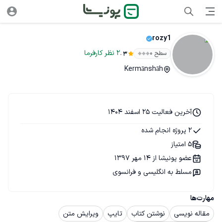
rozy1
.
2
نظر
کارفرما
سطح ۰
3
Kermānshāh
آخرین فعالیت 25 اسفند 1404
2 پروژه انجام شده
5 امتیاز
عضو پونیشا از 14 مهر 1397
مسلط به انگلیسی و فرانسوی
مهارت‌ها
مقاله نویسی
نوشتن کتاب
تایپ
ویرایش متن