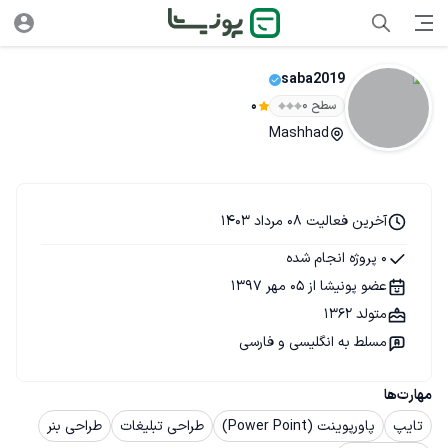
saba2019
سطح ۰
0
Mashhad
آخرین فعالیت 08 مرداد 1403
0 پروژه انجام شده
عضو پونیشا از 05 مهر 1397
متولد 1362
مسلط به انگلیسی و فارسی
مهارت‌ها
تایپ
پاورپوینت (Power Point)
طراحی تبلیغات
طراحی بنر