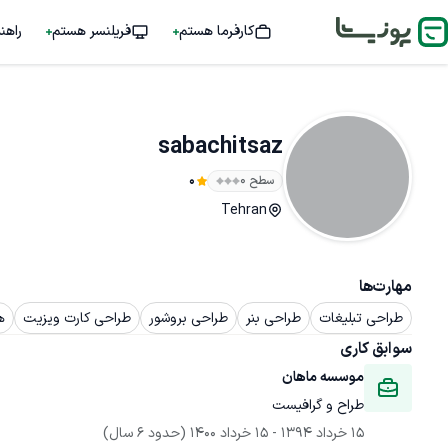
کارفرما هستم
فریلنسر هستم
راهن
sabachitsaz
سطح ۰
0
Tehran
مهارت‌ها
طراحی تبلیغات
طراحی بنر
طراحی بروشور
طراحی کارت ویزیت
ه
سوابق کاری
موسسه ماهان
طراح و گرافیست
15 خرداد 1394
 - 
15 خرداد 1400
(حدود 6 سال)