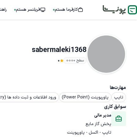
کارفرما هستم
فریلنسر هستم
راهن
sabermaleki1368
سطح ۰
0
مهارت‌ها
تایپ
پاورپوینت (Power Point)
ورود اطلاعات و ثبت داده ها (Data Entry - دیتا اینتری)
سوابق کاری
مدیر مالی
پخش گاز مایع
تایپ - اکسل - پاورپوینت