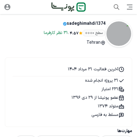
sadeghimahdi1374
.
31
نظر
کارفرما
سطح ۰
4.57
Tehran
آخرین فعالیت 31 مرداد 1404
31 پروژه انجام شده
231 امتیاز
عضو پونیشا از 29 دی 1396
متولد 1374
مسلط به فارسی
مهارت‌ها