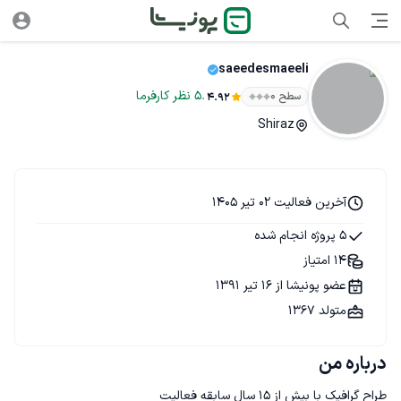
saeedesmaeeli
.
5
نظر
کارفرما
سطح ۰
4.92
Shiraz
آخرین فعالیت 02 تیر 1405
5 پروژه انجام شده
14 امتیاز
عضو پونیشا از 16 تیر 1391
متولد 1367
درباره من