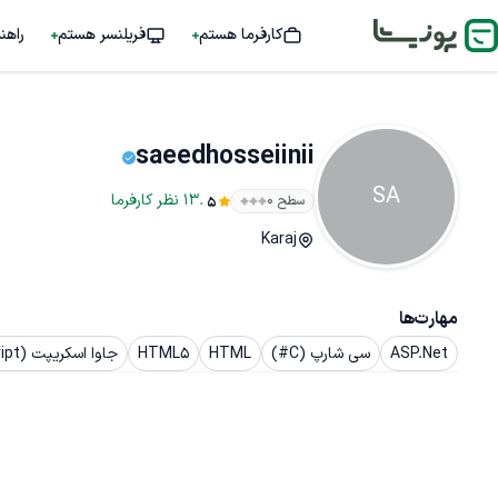
کارفرما هستم
فریلنسر هستم
راهن
saeedhosseiinii
SA
.
13
نظر
کارفرما
سطح ۰
5
Karaj
مهارت‌ها
ASP.Net
سی شارپ (C#)
HTML
HTML5
جاوا اسکریپت (JavaScript)