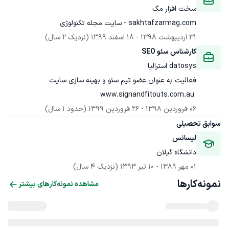
سخت افزار مگ
sakhtafzarmag.com - سایت مجله تکنولوژی
31 اردیبهشت 1398
 - 
18 اسفند 1399
(نزدیک 2 سال)
کارشناس سئو SEO
datosys استرالیا
 www.signandfitouts.com.au
06 فروردین 1398
 - 
26 فروردین 1399
(حدود 1 سال)
سوابق تحصیلی
لیسانس
دانشگاه گیلان
01 مهر 1389
 - 
10 تیر 1393
(نزدیک 4 سال)
نمونه‌کارها
مشاهده نمونه‌کارهای بیشتر