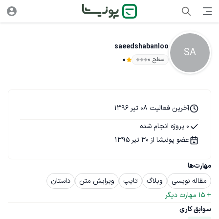
saeedshabanloo
SA
سطح ۰
0
آخرین فعالیت 08 تیر 1396
0 پروژه انجام شده
عضو پونیشا از 30 تیر 1395
مهارت‌ها
مقاله نویسی
وبلاگ
تایپ
ویرایش متن
داستان
+ 
15
 مهارت دیگر
سوابق کاری