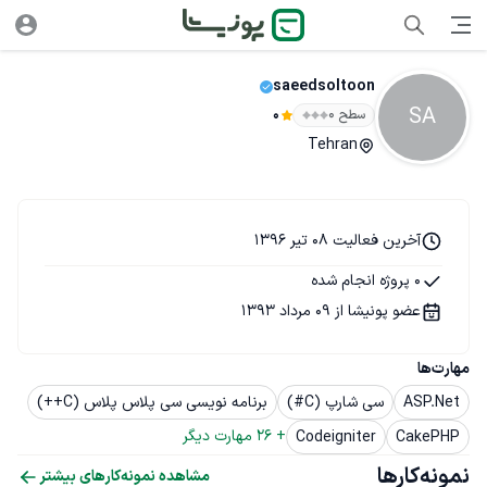
saeedsoltoon
SA
سطح ۰
0
Tehran
آخرین فعالیت 08 تیر 1396
0 پروژه انجام شده
عضو پونیشا از 09 مرداد 1393
مهارت‌ها
ASP.Net
سی شارپ (C#)
برنامه نویسی سی پلاس پلاس (C++)
+ 
26
 مهارت دیگر
Codeigniter
CakePHP
نمونه‌کارها
مشاهده نمونه‌کارهای بیشتر