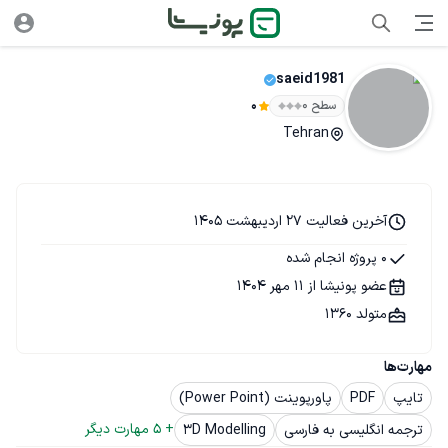
saeid1981
سطح ۰
0
Tehran
آخرین فعالیت 27 اردیبهشت 1405
0 پروژه انجام شده
عضو پونیشا از 11 مهر 1404
متولد 1360
مهارت‌ها
تایپ
PDF
پاورپوینت (Power Point)
+ 
5
 مهارت دیگر
ترجمه انگلیسی به فارسی
3D Modelling