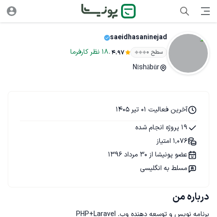
saeidhasaninejad
.
18
نظر
کارفرما
سطح ۰
4.97
Nīshābūr
آخرین فعالیت 01 تیر 1405
19 پروژه انجام شده
1,076 امتیاز
عضو پونیشا از 30 مرداد 1396
مسلط به انگلیسی
درباره من
برنامه نویس و توسعه دهنده وب. PHP+Laravel