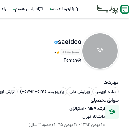
کارفرما هستم
فریلنسر هستم
راهن
saeidoo
SA
سطح ۰
0
Tehran
مهارت‌ها
مقاله نویسی
ویرایش متن
پاورپوینت (Power Point)
گزارش نو
سوابق تحصیلی
ارشد MBA - استراتژی
دانشگاه تهران
20 بهمن 1392
 - 
20 بهمن 1395
(حدود 3 سال)