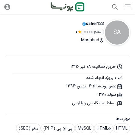
sahel123
SA
سطح ۰
0
Mashhad
آخرین فعالیت 08 تیر 1396
0 پروژه انجام شده
عضو پونیشا از 14 بهمن 1394
متولد 1370
مسلط به انگلیسی و فارسی
مهارت‌ها
HTML
HTML5
MySQL
پی اچ پی (PHP)
سئو (SEO)