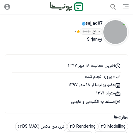
sajjad07
سطح ۰
0
Sirjan
آخرین فعالیت 18 مهر 1397
0 پروژه انجام شده
عضو پونیشا از 18 مهر 1397
متولد 1371
مسلط به انگلیسی و فارسی
مهارت‌ها
3D Modelling
3D Rendering
تری دی مکس (3DS MAX)