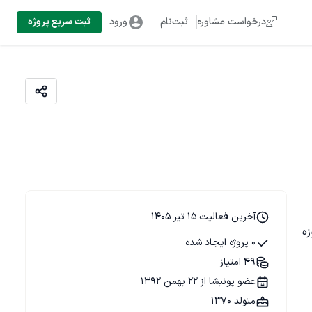
درخواست مشاوره
ثبت‌نام
ورود
ثبت سریع پروژه
آخرین فعالیت 15 تیر 1405
 با فریمورک لاراول و پایتون و Go در حوزه 
0 پروژه ایجاد شده
49 امتیاز
عضو پونیشا از 22 بهمن 1392
متولد 1370