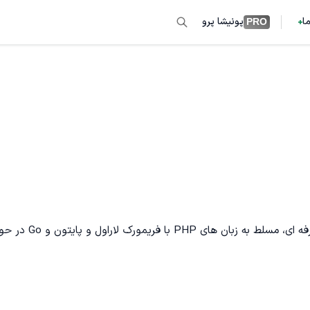
ما
پونیشا پرو
PRO
برنامه نویس ارشد وب با 10 سال سابقه کار در تیم های  agile و حرفه ای، مسلط به زبان های PHP