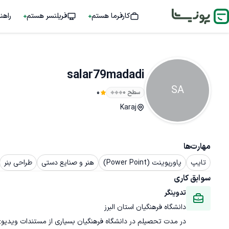
کارفرما هستم
فریلنسر هستم
راهن
salar79madadi
SA
سطح ۰
0
Karaj
مهارت‌ها
تایپ
پاورپوینت (Power Point)
هنر و صنایع دستی
طراحی بنر
سوابق کاری
تدوینگر
دانشگاه فرهنگیان استان البرز
در مدت تحصیلم در دانشگاه فرهنگیان بسیاری از مستندات ویدیوی را 