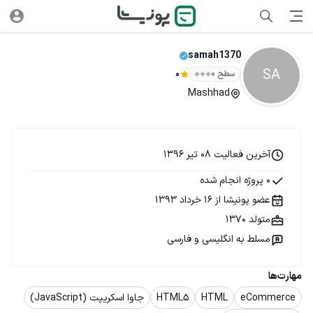
samah1370
SA
سطح ۰
0
Mashhad
آخرین فعالیت 08 تیر 1396
0 پروژه انجام شده
عضو پونیشا از 16 خرداد 1393
متولد 1370
مسلط به انگلیسی و فارسی
مهارت‌ها
eCommerce
HTML
HTML5
جاوا اسکریپت (JavaScript)