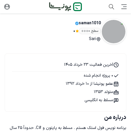
saman1010
سطح ۰
0
Sari
آخرین فعالیت 23 خرداد 1405
0 پروژه انجام شده
عضو پونیشا از 10 خرداد 1392
متولد 1353
مسلط به انگلیسی
درباره من
برنامه نویس فول استک هستم . مسلط به پایتون و #C. حدوداً 25 سال 