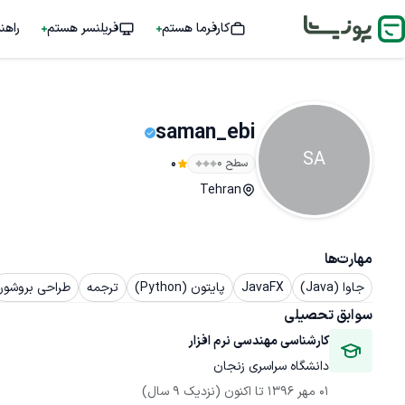
کارفرما هستم
فریلنسر هستم
راهن
saman_ebi
SA
سطح ۰
0
Tehran
مهارت‌ها
جاوا (Java)
JavaFX
پایتون (Python)
ترجمه
طراحی بروشور
سوابق تحصیلی
کارشناسی مهندسی نرم افزار
دانشگاه سراسری زنجان
01 مهر 1396
 تا اکنون
(نزدیک 9 سال)