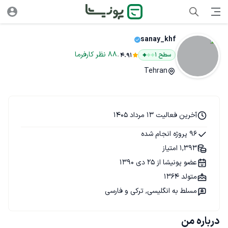
sanay_khf
.
88
نظر
کارفرما
سطح ۱
4.91
Tehran
آخرین فعالیت 13 مرداد 1405
96 پروژه انجام شده
1,393 امتیاز
عضو پونیشا از 25 دی 1390
متولد 1364
مسلط به انگلیسی, ترکی و فارسی
درباره من