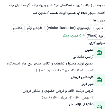
تجربه در زمینه مدیریت شبکه‌های اجتماعی و برندینگ. اگر به دنبال یک 
اکانت منیجر حرفه‌ای هستید اینجا هستم کمکتون کنم
مهارت‌ها
تایپ
ایلوستریتور (Adobe Illustrator)
طراحی لوگو
عکاسی
+ 
5
 مهارت دیگر
ورد (Word)
سوابق کاری
ادمین
آژانس تبلیغاتی
ادمین تولید محتوا و تبلیغات و اکانت منیجر پیج های اینستاگرام
02 مهر 1402
 - 
02 مهر 1403
(حدود 1 سال)
کارشناس فروش
شهر فرش
فروش درشت اقلام و فروش حضوری و مشاور فروش
02 بهمن 1401
 - 
02 مرداد 1402
(6 ماه)
دفترفنی ازالید پل